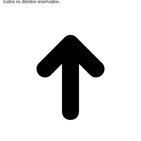
Todos os direitos reservados.
I
p
o
t