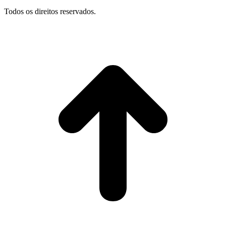
Todos os direitos reservados.
I
p
o
t