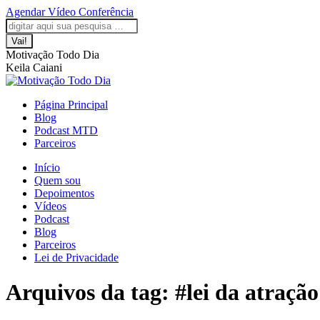
Saltar
Agendar Vídeo Conferência
para
A
A
A
A
A
Pesquisar:
o
página
página
página
página
página
conteúdo
Facebook
LinkedIn
Instagram
YouTube
WhatsApp
Motivação Todo Dia
abre
abre
abre
abre
abre
Keila Caiani
numa
numa
numa
numa
numa
nova
nova
nova
nova
nova
janela
janela
janela
janela
janela
Página Principal
Blog
Podcast MTD
Parceiros
Início
Quem sou
Depoimentos
Vídeos
Podcast
Blog
Parceiros
Lei de Privacidade
Arquivos da tag:
#lei da atração