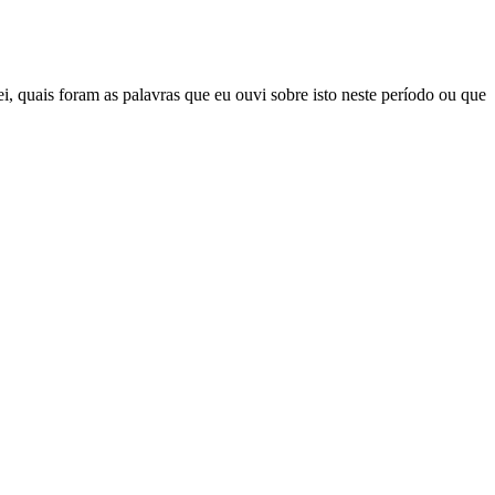
 quais foram as palavras que eu ouvi sobre isto neste período ou que
I
p
o
t