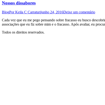
Nossos dissabores
Blog
Por
Keila C Carraturi
junho 24, 2016
Deixe um comentário
Cada vez que eu me pego pensando sobre fracasso eu busco descobrir 
associações que eu fiz sobre mim e o fracasso. Após avaliar, eu procur
Todos os direitos reservados.