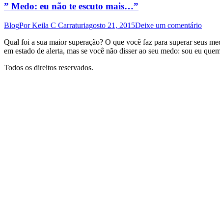
” Medo: eu não te escuto mais…”
Blog
Por
Keila C Carraturi
agosto 21, 2015
Deixe um comentário
Qual foi a sua maior superação? O que você faz para superar seus med
em estado de alerta, mas se você não disser ao seu medo: sou eu q
Todos os direitos reservados.