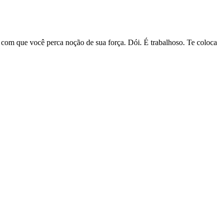
z com que você perca noção de sua força. Dói. É trabalhoso. Te coloca
I
p
o
t