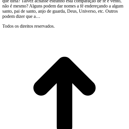
que diria? Talvez achasse estranho esta comparação de fé e vento,
não é mesmo? Alguns podem dar nomes a fé endereçando a algum
santo, pai de santo, anjo de guarda, Deus, Universo, etc. Outros
podem dizer que a…
Todos os direitos reservados.
I
p
o
t