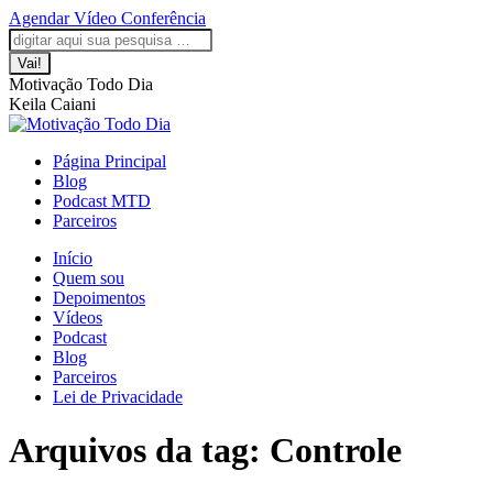
Saltar
Agendar Vídeo Conferência
para
A
A
A
A
A
Pesquisar:
o
página
página
página
página
página
conteúdo
Facebook
LinkedIn
Instagram
YouTube
WhatsApp
Motivação Todo Dia
abre
abre
abre
abre
abre
Keila Caiani
numa
numa
numa
numa
numa
nova
nova
nova
nova
nova
janela
janela
janela
janela
janela
Página Principal
Blog
Podcast MTD
Parceiros
Início
Quem sou
Depoimentos
Vídeos
Podcast
Blog
Parceiros
Lei de Privacidade
Arquivos da tag:
Controle