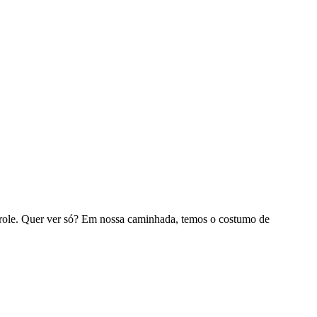
ontrole. Quer ver só? Em nossa caminhada, temos o costumo de
I
p
o