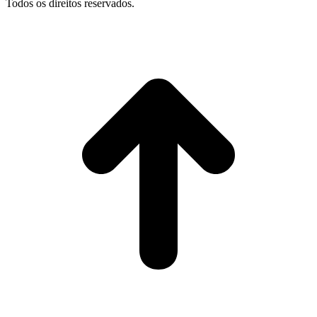
Todos os direitos reservados.
I
p
o
t