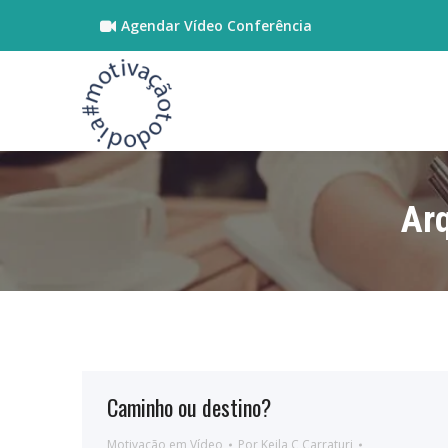
Agendar Vídeo Conferência
Arq
Caminho ou destino?
Motivação em Vídeo
Por
Keila C Carraturi