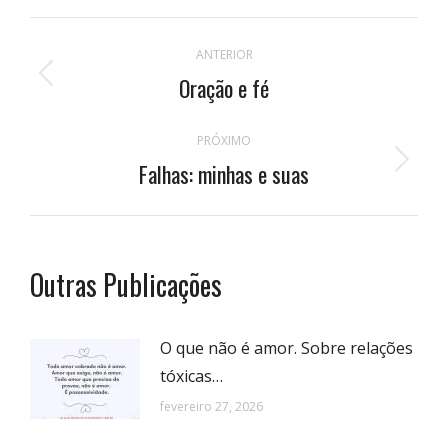
Navegação
ANTERIOR
de
Oração e fé
Publicação
anterior:
postagens
PRÓXIMO
Falhas: minhas e suas
Próximo
post:
Outras Publicações
O que não é amor. Sobre relações
tóxicas…
fevereiro 27, 2026