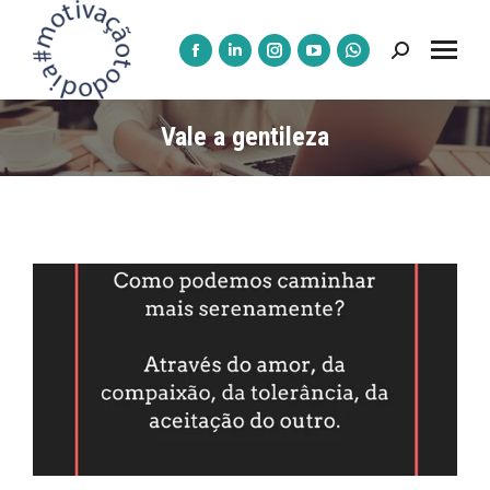
Pesquisar:
A
A
A
A
A
página
página
página
página
página
Facebook
LinkedIn
Instagram
YouTube
WhatsApp
Vale a gentileza
abre
abre
abre
abre
abre
numa
numa
numa
numa
numa
nova
nova
nova
nova
nova
janela
janela
janela
janela
janela