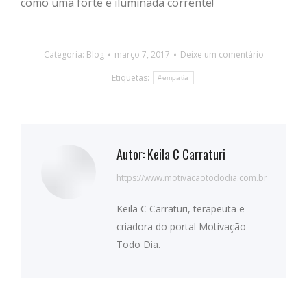
como uma forte e iluminada corrente!
Categoria:
Blog
março 7, 2017
Deixe um comentário
Etiquetas:
#empatia
Autor:
Keila C Carraturi
https://www.motivacaotododia.com.br
Keila C Carraturi, terapeuta e
criadora do portal Motivação
Todo Dia.