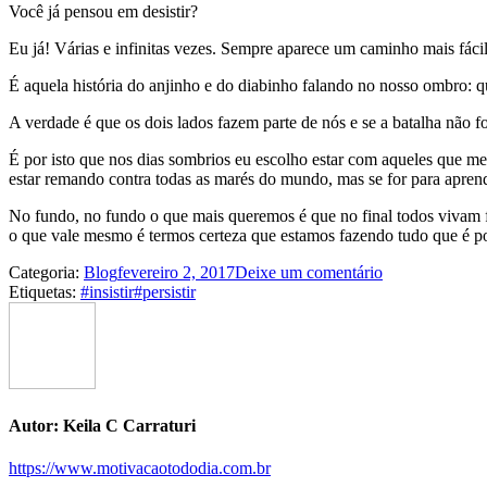
Você já pensou em desistir?
Eu já! Várias e infinitas vezes. Sempre aparece um caminho mais fáci
É aquela história do anjinho e do diabinho falando no nosso ombro: 
A verdade é que os dois lados fazem parte de nós e se a batalha não f
É por isto que nos dias sombrios eu escolho estar com aqueles que me
estar remando contra todas as marés do mundo, mas se for para apren
No fundo, no fundo o que mais queremos é que no final todos vivam fe
o que vale mesmo é termos certeza que estamos fazendo tudo que é po
Categoria:
Blog
fevereiro 2, 2017
Deixe um comentário
Etiquetas:
#insistir
#persistir
Autor:
Keila C Carraturi
https://www.motivacaotododia.com.br