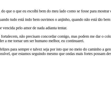
l do que o que eu escolhi bem do meu lado como se fosse para mostrar q
quando tudo está indo bem ouvimos o anjinho, quando não está tão bem
or vencida pelo amor de nada adianta tentar.
 fortalecem, não precisam concordar comigo, mas podem me dar o colo n
der a me tornar um ser humano melhor, eu continuarei.
lizes para sempre e talvez seja por isto que no meio do caminho a gent
ssível, que estamos seguindo mesmo que ondas mais fortes possam destr