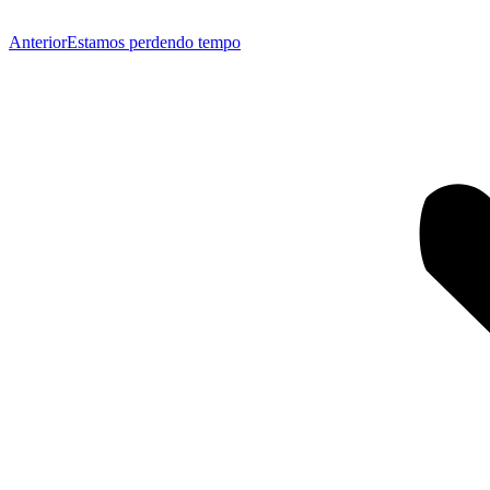
Publicação
Anterior
Estamos perdendo tempo
anterior: