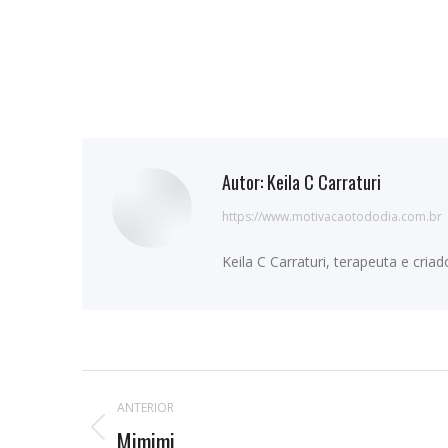
Autor:
Keila C Carraturi
https://www.motivacaotododia.com.br
Keila C Carraturi, terapeuta e cri
Navegação
ANTERIOR
de
Mimimi
Publicação