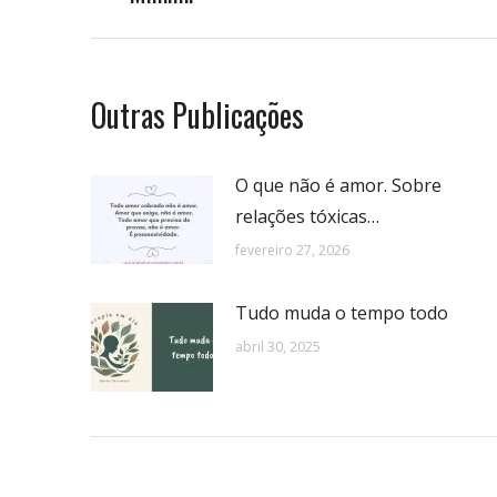
anterior:
postagens
Outras Publicações
O que não é amor. Sobre
relações tóxicas…
fevereiro 27, 2026
Tudo muda o tempo todo
abril 30, 2025