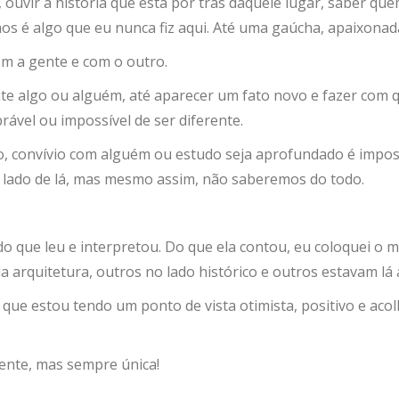
, ouvir a história que está por trás daquele lugar, saber q
s é algo que eu nunca fiz aqui. Até uma gaúcha, apaixonada
com a gente e com o outro.
algo ou alguém, até aparecer um fato novo e fazer com q
rável ou impossível de ser diferente.
o, convívio com alguém ou estudo seja aprofundado é impo
lado de lá, mas mesmo assim, não saberemos do todo.
o que leu e interpretou. Do que ela contou, eu coloquei o m
a arquitetura, outros no lado histórico e outros estavam 
que estou tendo um ponto de vista otimista, positivo e aco
rente, mas sempre única!