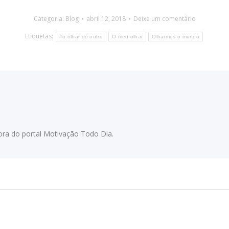
Categoria:
Blog
abril 12, 2018
Deixe um comentário
Etiquetas:
#o olhar do outro
O meu olhar
Olharmos o mundo
adora do portal Motivação Todo Dia.
Próximo