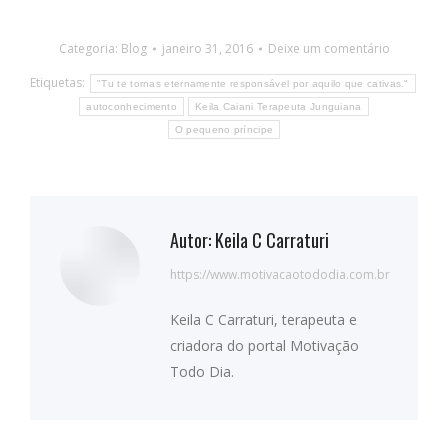
Categoria:
Blog
janeiro 31, 2016
Deixe um comentário
Etiquetas:
"Tu te tornas eternamente responsável por aquilo que cativas."
autoconhecimento
Keila Caiani Terapeuta Junguiana
O pequeno príncipe
Autor:
Keila C Carraturi
https://www.motivacaotododia.com.br
Keila C Carraturi, terapeuta e
criadora do portal Motivação
Todo Dia.