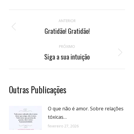
Navegação
ANTERIOR
de
Gratidão! Gratidão!
Publicação
anterior:
postagens
PRÓXIMO
Siga a sua intuição
Próximo
post:
Outras Publicações
O que não é amor. Sobre relações
tóxicas…
fevereiro 27, 2026