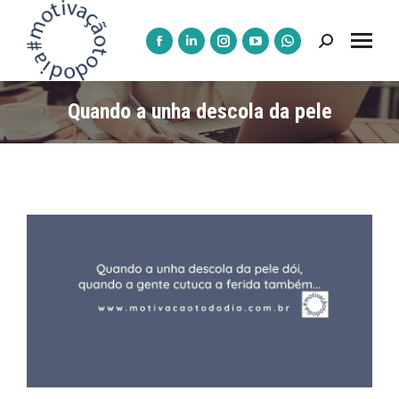
Pesquisar:
A
A
A
A
A
página
página
página
página
página
Facebook
LinkedIn
Instagram
YouTube
WhatsApp
Quando a unha descola da pele
abre
abre
abre
abre
abre
numa
numa
numa
numa
numa
nova
nova
nova
nova
nova
janela
janela
janela
janela
janela