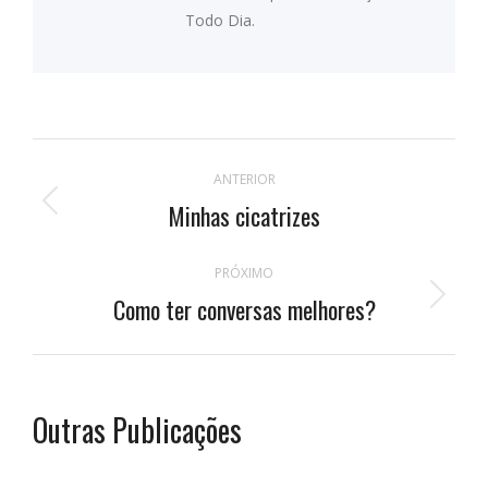
Todo Dia.
Navegação
ANTERIOR
de
Minhas cicatrizes
Publicação
anterior:
postagens
PRÓXIMO
Como ter conversas melhores?
Próximo
post:
Outras Publicações