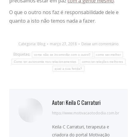
precisamos estar em paz
com a gente mesmo
.
O que o outro nos faz é responsabilidade dele e
quanto a isto não temos nada a fazer.
Categoria:
Blog
março 27, 2018
Deixe um comentário
Etiquetas:
como não se incomodar com o outro?
como ser melhor
Como ter autonomia nos relacionamentos
como ter relações melhores
qual a sua ferida?
Autor:
Keila C Carraturi
https://www.motivacaotododia.com.br
Keila C Carraturi, terapeuta e
criadora do portal Motivação