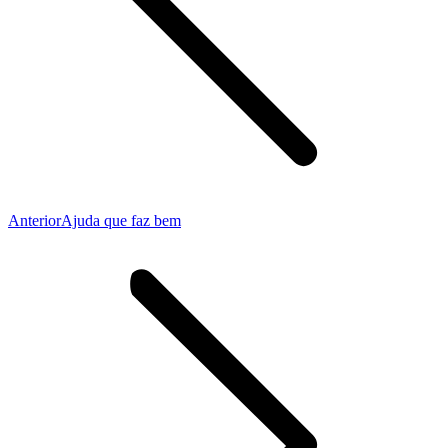
Publicação
Anterior
Ajuda que faz bem
anterior: