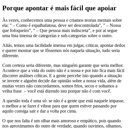
Porque apontar é mais fácil que apoiar
Às vezes, conhecemos uma pessoa e criamos teorias mentais sobre
ela: ” – Como é espalhafatosa, deve ser descontrolada”, ” – Nossa
que fofoqueiro”, ” – Que pessoa mais indiscreta”, e por ai segue
uma lista imensa de categorias e sub-categorias sobre o outro.
Aliás, temos uma facilidade imensa em julgar, criticar, apontar dedos
e querer mostrar que se fôssemos nós naquela situação, tudo seria
diferente.
Com certeza seria diferente, mas ninguém garante que seria melhor.
Acontece que a vida do outro não é a nossa e por isto fica mais fácil
discorrer análises críticas. E a gente percebe isto quando a situação
se inverte e alguém decide dar opinião sobre a nossa vida, além de
muitas vezes não concordarmos, somos frios, secos e soltamos a
velha frase – você está dizendo isto porque não é com você.
A questão toda é uma só: se não é a gente que está naquele impasse,
o melhor a se fazer é vibrar para que quem estiver passando por
aquilo consiga sair e dar a volta por cima.
O que nos falta é um olhar mais amoroso e empático, pois quando
nos aproximamos do outro de verdade, quando ouvimos, olhamos,