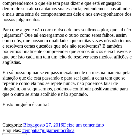
compreendemos o que ele tem para dizer e que está engasgado
dentro de sua alma captamos sua essência, entendemos suas atitudes
e mais uma série de comportamentos dele e nos envergonhamos dos
nossos julgamentos.
Para que a gente não corra o risco de nos sentirmos pior, que tal não
julgarmos? Que tal enxergarmos o outro como seres falhos, assim
como nós, que possuem qualidades que muitas vezes nós não temos
e resolvem certas questões que nós não resolvemos? E também
podermos finalmente compreender que somos únicos e exclusivos e
que por isto cada um tem um jeito de resolver seus medos, aflições e
angústias.
Eu só posso opinar se eu passar exatamente da mesma maneira pela
situação que ele está passando e para ser igual, a cena tem que se
repetir e como ela não se repete nunca, não podemos falar de
ninguém, ou se quisermos, podemos contribuir positivamente para
que o outro se sinta acolhido e não apontado.
E isto ninguém é contra!
Categoria:
Blog
agosto 27, 2016
Deixe um comentário
Etiquetas:
#empatia
#julgamento
crítica