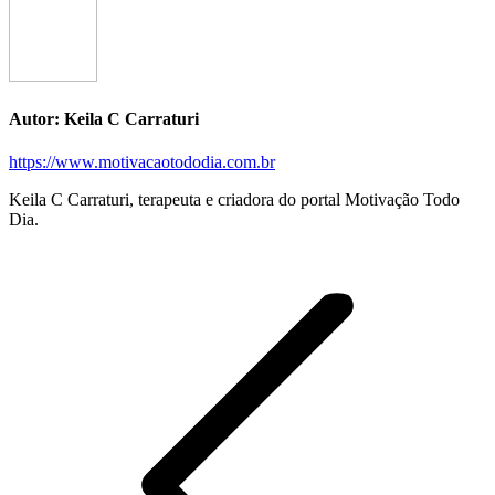
Autor:
Keila C Carraturi
https://www.motivacaotododia.com.br
Keila C Carraturi, terapeuta e criadora do portal Motivação Todo
Dia.
Navegação
de
postagens