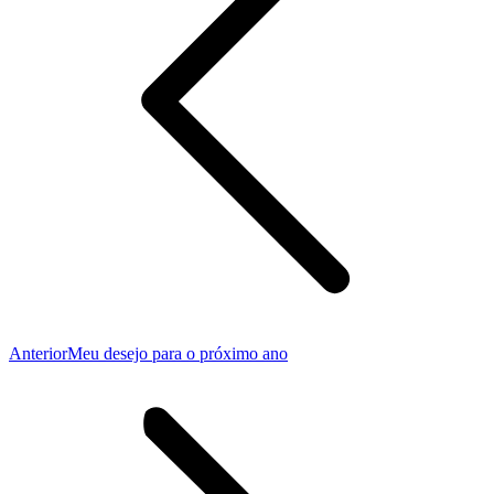
Publicação
Anterior
Meu desejo para o próximo ano
anterior: