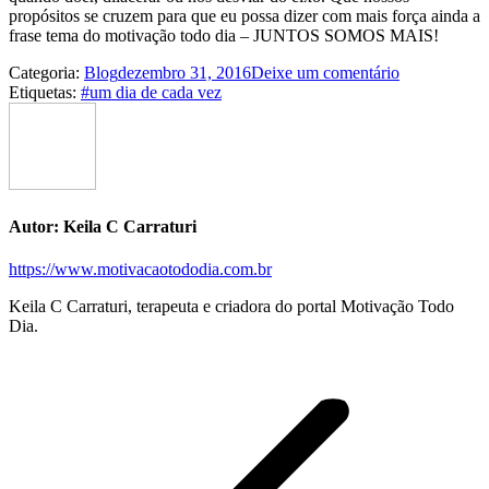
propósitos se cruzem para que eu possa dizer com mais força ainda a
frase tema do motivação todo dia – JUNTOS SOMOS MAIS!
Categoria:
Blog
dezembro 31, 2016
Deixe um comentário
Etiquetas:
#um dia de cada vez
Autor:
Keila C Carraturi
https://www.motivacaotododia.com.br
Keila C Carraturi, terapeuta e criadora do portal Motivação Todo
Dia.
Navegação
de
postagens