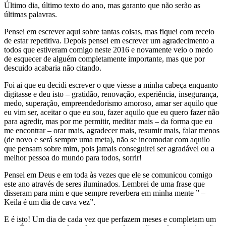
Último dia, último texto do ano, mas garanto que não serão as
últimas palavras.
Pensei em escrever aqui sobre tantas coisas, mas fiquei com receio
de estar repetitiva. Depois pensei em escrever um agradecimento a
todos que estiveram comigo neste 2016 e novamente veio o medo
de esquecer de alguém completamente importante, mas que por
descuido acabaria não citando.
Foi ai que eu decidi escrever o que viesse a minha cabeça enquanto
digitasse e deu isto – gratidão, renovação, experiência, insegurança,
medo, superação, empreendedorismo amoroso, amar ser aquilo que
eu vim ser, aceitar o que eu sou, fazer aquilo que eu quero fazer não
para agredir, mas por me permitir, meditar mais – da forma que eu
me encontrar – orar mais, agradecer mais, resumir mais, falar menos
(de novo e será sempre uma meta), não se incomodar com aquilo
que pensam sobre mim, pois jamais conseguirei ser agradável ou a
melhor pessoa do mundo para todos, sorrir!
Pensei em Deus e em toda às vezes que ele se comunicou comigo
este ano através de seres iluminados. Lembrei de uma frase que
disseram para mim e que sempre reverbera em minha mente ” –
Keila é um dia de cava vez”.
E é isto! Um dia de cada vez que perfazem meses e completam um