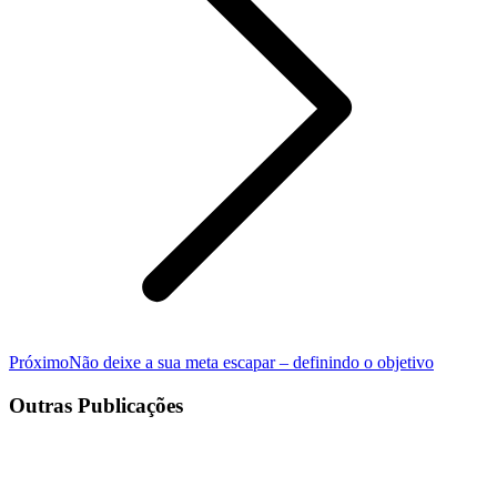
Próximo
Próximo
Não deixe a sua meta escapar – definindo o objetivo
post:
Outras Publicações