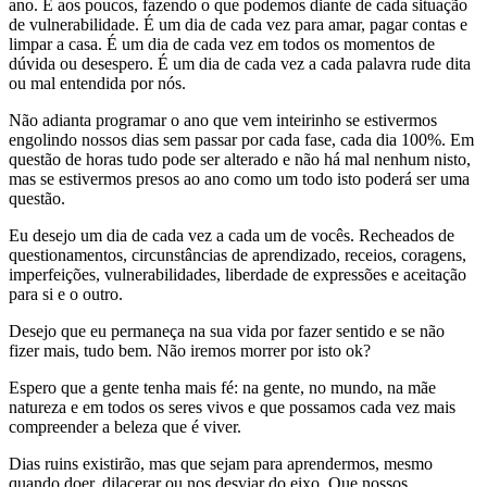
ano. É aos poucos, fazendo o que podemos diante de cada situação
de vulnerabilidade. É um dia de cada vez para amar, pagar contas e
limpar a casa. É um dia de cada vez em todos os momentos de
dúvida ou desespero. É um dia de cada vez a cada palavra rude dita
ou mal entendida por nós.
Não adianta programar o ano que vem inteirinho se estivermos
engolindo nossos dias sem passar por cada fase, cada dia 100%. Em
questão de horas tudo pode ser alterado e não há mal nenhum nisto,
mas se estivermos presos ao ano como um todo isto poderá ser uma
questão.
Eu desejo um dia de cada vez a cada um de vocês. Recheados de
questionamentos, circunstâncias de aprendizado, receios, coragens,
imperfeições, vulnerabilidades, liberdade de expressões e aceitação
para si e o outro.
Desejo que eu permaneça na sua vida por fazer sentido e se não
fizer mais, tudo bem. Não iremos morrer por isto ok?
Espero que a gente tenha mais fé: na gente, no mundo, na mãe
natureza e em todos os seres vivos e que possamos cada vez mais
compreender a beleza que é viver.
Dias ruins existirão, mas que sejam para aprendermos, mesmo
quando doer, dilacerar ou nos desviar do eixo. Que nossos