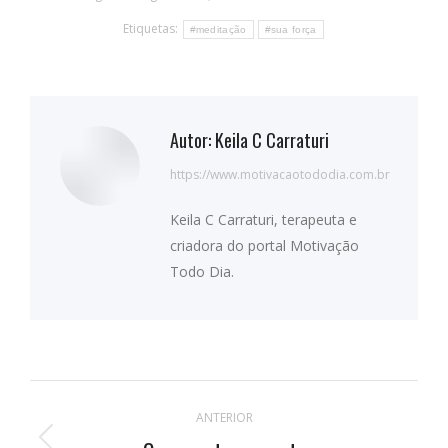
Etiquetas:
#meditação
#sua força
Autor:
Keila C Carraturi
https://www.motivacaotododia.com.br
Keila C Carraturi, terapeuta e
criadora do portal Motivação
Todo Dia.
Navegação
ANTERIOR
de