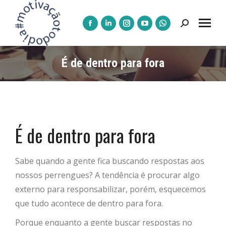
Pesquisar:
A
A
A
A
A
página
página
página
página
página
Facebook
LinkedIn
Instagram
YouTube
WhatsApp
É de dentro para fora
abre
abre
abre
abre
abre
numa
numa
numa
numa
numa
nova
nova
nova
nova
nova
janela
janela
janela
janela
janela
É de dentro para fora
Sabe quando a gente fica buscando respostas aos
nossos perrengues? A tendência é procurar algo
externo para responsabilizar, porém, esquecemos
que tudo acontece de dentro para fora.
Porque enquanto a gente buscar respostas no