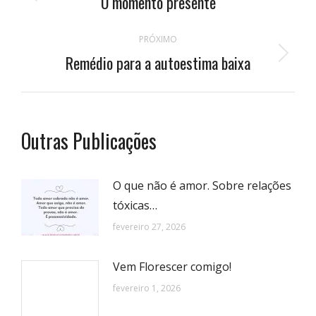
O momento presente
Publicação
anterior:
postagens
PRÓXIMO
Remédio para a autoestima baixa
Próximo
post:
Outras Publicações
O que não é amor. Sobre relações
tóxicas…
fevereiro 27, 2026
Vem Florescer comigo!
fevereiro 1, 2026