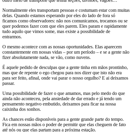
outro meio de transporte que tenha seções, divisões, vagões…
Normalmente eles transportam pessoas e costumam estar com muitas
delas. Quando estamos esperando por eles do lado de fora só
ficamos como observadores: não nos comunicamos, trocamos ou se
quer podemos fazer com que eles parem. Eles param e rapidamente
tudo aquilo que vimos some, mas existe a possibilidade de
entrarmos.
O mesmo acontece com as nossas oportunidades. Elas aparecem
constantemente em nossas vidas – por um período – e se a gente não
fizer absolutamente nada, se vão, como nuvens.
É aquele pedido de desculpas que a gente tinha em mãos prontinho,
mas que de repente o ego chegou para nos dizer que isto não era
para ser feito, afinal, onde vai parar o nosso orgulho? E ai deixamos
passar.
Uma possibilidade de fazer o que amamos, mas pelo medo do que
ainda não aconteceu, pela ansiedade de dar errado e já tendo um
pensamento negativo embutido, deixamos para ficar na nossa
caixinha dos sonhos.
As chances estão disponíveis para a gente grande parte do tempo.
Fica em nossas mãos o poder de permitir que elas cheguem de fato
até nós ou que elas partam para a próxima estação.