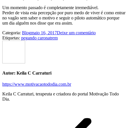
Um momento passado é completamente irremediável.
Perder de vista esta percepção por puro medo de viver é como entrar
no vagão sem saber o motivo e seguir o piloto automático porque
um dia alguém nos disse que era assim.
Categoria:
Blog
maio 16, 2017
Deixe um comentário
Etiquetas:
pegando carona
trem
Autor:
Keila C Carraturi
https://www.motivacaotododia.com.br
Keila C Carraturi, terapeuta e criadora do portal Motivação Todo
Dia.
Navegação
de
postagens