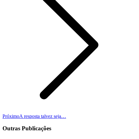
Próximo
Próximo
A resposta talvez seja…
post:
Outras Publicações