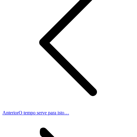
Publicação
Anterior
O tempo serve para isto…
anterior: