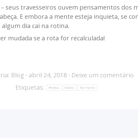
 – seus travesseiros ouvem pensamentos dos ma
a cabeça. E embora a mente esteja inquieta, se 
algum dia cai na rotina.
r mudada se a rota for recalculada!
ria:
Blog
abril 24, 2018
Deixe um comentário
Etiquetas:
#rotina
hábito
Ser morno