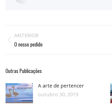
Navegação
ANTERIOR
de
Publicação
postagens
O nosso pedido
anterior:
Outras Publicações
A arte de pertencer
outubro 30, 2019