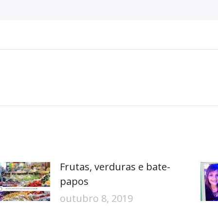
Próximo
post:
Frutas, verduras e bate-
papos
outubro 8, 2019