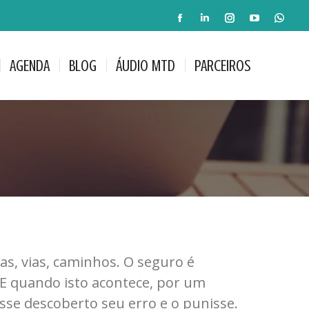
AGENDA
BLOG
ÁUDIO MTD
PARCEIROS
A
A
A
A
A
Pesquis
página
página
página
página
pági
AGENDA
BLOG
ÁUDIO MTD
PARCEIROS
Facebook
LinkedIn
Instagram
YouTub
Wha
Pesquis
abre
abre
abre
abre
abre
numa
numa
numa
numa
num
nova
nova
nova
nova
nov
janela
janela
janela
janela
jane
s, vias, caminhos. O seguro é
. E quando isto acontece, por um
se descoberto seu erro e o punisse.