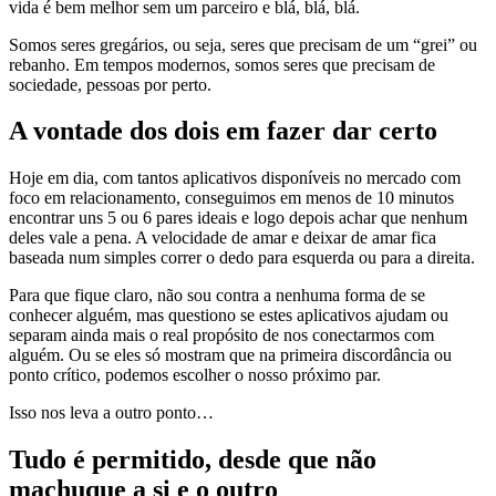
vida é bem melhor sem um parceiro e blá, blá, blá.
Somos seres gregários, ou seja, seres que precisam de um “grei” ou
rebanho. Em tempos modernos, somos seres que precisam de
sociedade, pessoas por perto.
A vontade dos dois em fazer dar certo
Hoje em dia, com tantos aplicativos disponíveis no mercado com
foco em relacionamento, conseguimos em menos de 10 minutos
encontrar uns 5 ou 6 pares ideais e logo depois achar que nenhum
deles vale a pena. A velocidade de amar e deixar de amar fica
baseada num simples correr o dedo para esquerda ou para a direita.
Para que fique claro, não sou contra a nenhuma forma de se
conhecer alguém, mas questiono se estes aplicativos ajudam ou
separam ainda mais o real propósito de nos conectarmos com
alguém. Ou se eles só mostram que na primeira discordância ou
ponto crítico, podemos escolher o nosso próximo par.
Isso nos leva a outro ponto…
Tudo é permitido, desde que não
machuque a si e o outro