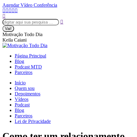
Saltar
Agendar Vídeo Conferência
para
A
A
A
A
A
o
Pesquisar:
página
página
página
página
página
conteúdo
Facebook
LinkedIn
Instagram
YouTube
WhatsApp
abre
abre
abre
abre
abre
numa
numa
numa
numa
numa
Motivação Todo Dia
nova
nova
nova
nova
nova
Keila Caiani
janela
janela
janela
janela
janela
Página Principal
Blog
Podcast MTD
Parceiros
Início
Quem sou
Depoimentos
Vídeos
Podcast
Blog
Parceiros
Lei de Privacidade
Como ter um relacionamento