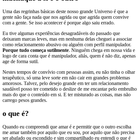
Uma das regrinhas básicas deste nosso grande Universo é que a
gente não faça nada que nos agrida ou que agrida quem convive
com a gente. Se isso acontecer é porque algo saiu errado.
Eu tive algumas experiências desagradáveis do passado que
deixaram marcas leves, mas em nenhuma delas cheguei a associar
como relacionamento abusivo ou alguém com perfil manipulador.
Porque tudo começa sutilmente
. Ninguém chega em nossa vida e
logo de cara conta que é manipulador, aliás, quem é não diz, apenas
age de forma sutil.
Nestes tempos de convívio com pessoas assim, eu não tinha o olhar
terapêutico, só uma leve sorte em não cair em grandes problemas
amorosos. Talvez, pelo desejo grande em ter um relacionamento
saudável posso ter cometido o deslize de me encantar pelo embrulho
mais do que o conteúdo em si. E ter misturado as coisas, mas não
carrego pesos grandes.
o que é?
Quando eu compreendi que amar é e permitir que o outro escolha
me amar também por aquilo que eu sou, por aquilo que não precisa
ser abafado ou escondido e sim compartilhado eu entendi o que é