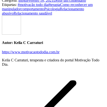
Categoria:
Blog
fevereiro 16, 2021
Deixe um comentário
Etiquetas:
#motivação todo dia
#terapia
Como reconhecer um
manipulador
comportamento
Psicologia
Relacionamento
abusivo
Relacionamento saudável
Autor:
Keila C Carraturi
https://www.motivacaotododia.com.br
Keila C Carraturi, terapeuta e criadora do portal Motivação Todo
Dia.
Navegação
de
postagens