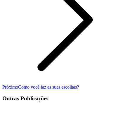
Próximo
Próximo
Como você faz as suas escolhas?
post:
Outras Publicações