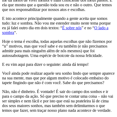
me dá meios de viver melhor e mais consciente dos meus passos. É
ela que mostra que a questão toda sou eu e não o outro. Que temos
que nos responsabilizar por nossos atos e escolhas.
E isto acontece principalmente quando a gente aceita que somos
tudo: luz e sombra. Não vou me estender muito neste tema porque
eu já falei outro dia em dois textos: “
É sobre nós
” e no “
O lado a
sombra
“.
Hoje o tema é escolha, todas aquelas escolhas que não fizemos por
“n” motivos, mas que você sabe e eu também (e não precisamos
admitir para mais ninguém além de nós mesmos) que foi
autossabotagem. Uma espécie de boicote da nossa felicidade.
E eu vim aqui para dizer o seguinte: ainda dá tempo!
Você ainda pode realizar aquele seu sonho lindo que sempre aparece
na sua mente, mas que por algum motivo é colocado embaixo do
tapete fingindo que não é com você. Sabe do que precisamos?
Não, não é dinheiro. É vontade! É sair do campo dos sonhos e ir
para o campo da ação. Só que preciso te contar uma coisa – não vai
ser simples e nem fácil e por isto que está na prateleira lá de cima
dos seus maiores sonhos, mas também sem delimitarmos o que
temos que fazer, sem traçar nosso plano nada acontece de verdade.