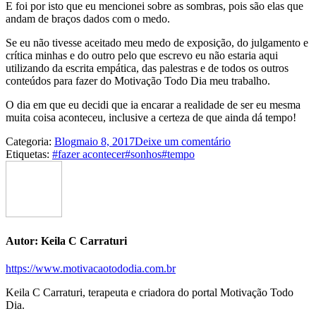
E foi por isto que eu mencionei sobre as sombras, pois são elas que
andam de braços dados com o medo.
Se eu não tivesse aceitado meu medo de exposição, do julgamento e
crítica minhas e do outro pelo que escrevo eu não estaria aqui
utilizando da escrita empática, das palestras e de todos os outros
conteúdos para fazer do Motivação Todo Dia meu trabalho.
O dia em que eu decidi que ia encarar a realidade de ser eu mesma
muita coisa aconteceu, inclusive a certeza de que ainda dá tempo!
Categoria:
Blog
maio 8, 2017
Deixe um comentário
Etiquetas:
#fazer acontecer
#sonhos
#tempo
Autor:
Keila C Carraturi
https://www.motivacaotododia.com.br
Keila C Carraturi, terapeuta e criadora do portal Motivação Todo
Dia.