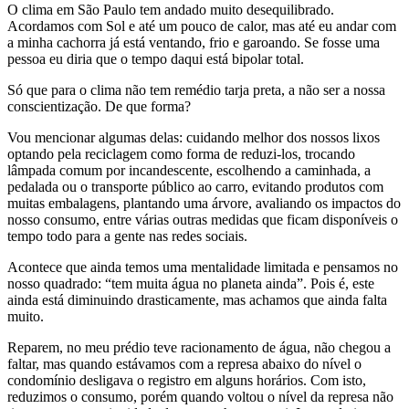
O clima em São Paulo tem andado muito desequilibrado.
Acordamos com Sol e até um pouco de calor, mas até eu andar com
a minha cachorra já está ventando, frio e garoando. Se fosse uma
pessoa eu diria que o tempo daqui está bipolar total.
Só que para o clima não tem remédio tarja preta, a não ser a nossa
conscientização. De que forma?
Vou mencionar algumas delas: cuidando melhor dos nossos lixos
optando pela reciclagem como forma de reduzi-los, trocando
lâmpada comum por incandescente, escolhendo a caminhada, a
pedalada ou o transporte público ao carro, evitando produtos com
muitas embalagens, plantando uma árvore, avaliando os impactos do
nosso consumo, entre várias outras medidas que ficam disponíveis o
tempo todo para a gente nas redes sociais.
Acontece que ainda temos uma mentalidade limitada e pensamos no
nosso quadrado: “tem muita água no planeta ainda”. Pois é, este
ainda está diminuindo drasticamente, mas achamos que ainda falta
muito.
Reparem, no meu prédio teve racionamento de água, não chegou a
faltar, mas quando estávamos com a represa abaixo do nível o
condomínio desligava o registro em alguns horários. Com isto,
reduzimos o consumo, porém quando voltou o nível da represa não