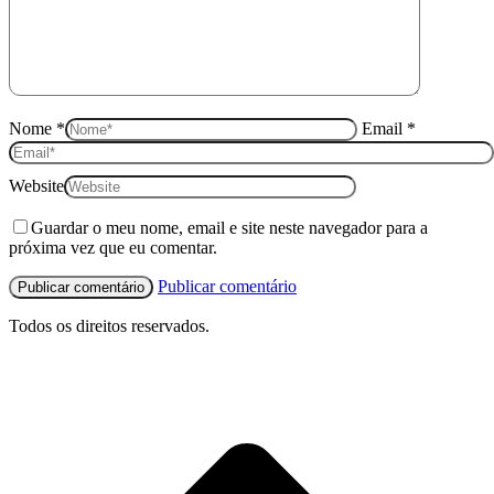
Nome *
Email *
Website
Guardar o meu nome, email e site neste navegador para a
próxima vez que eu comentar.
Publicar comentário
Todos os direitos reservados.
I
p
o
t