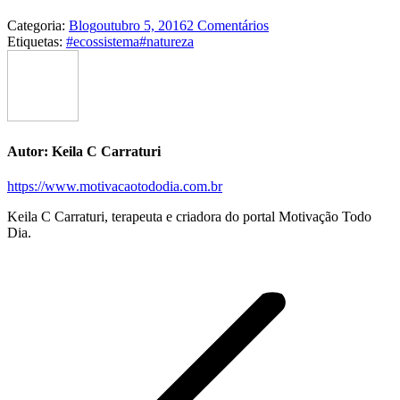
Categoria:
Blog
outubro 5, 2016
2 Comentários
Etiquetas:
#ecossistema
#natureza
Autor:
Keila C Carraturi
https://www.motivacaotododia.com.br
Keila C Carraturi, terapeuta e criadora do portal Motivação Todo
Dia.
Navegação
de
postagens