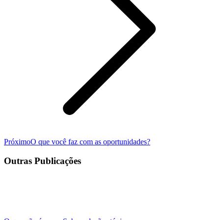
Próximo
Próximo
O que você faz com as oportunidades?
post:
Outras Publicações