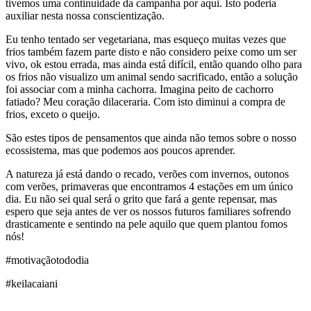
tivemos uma continuidade da campanha por aqui. Isto poderia
auxiliar nesta nossa conscientização.
Eu tenho tentado ser vegetariana, mas esqueço muitas vezes que
frios também fazem parte disto e não considero peixe como um ser
vivo, ok estou errada, mas ainda está difícil, então quando olho para
os frios não visualizo um animal sendo sacrificado, então a solução
foi associar com a minha cachorra. Imagina peito de cachorro
fatiado? Meu coração dilaceraria. Com isto diminui a compra de
frios, exceto o queijo.
São estes tipos de pensamentos que ainda não temos sobre o nosso
ecossistema, mas que podemos aos poucos aprender.
A natureza já está dando o recado, verões com invernos, outonos
com verões, primaveras que encontramos 4 estações em um único
dia. Eu não sei qual será o grito que fará a gente repensar, mas
espero que seja antes de ver os nossos futuros familiares sofrendo
drasticamente e sentindo na pele aquilo que quem plantou fomos
nós!
#motivaçãotododia
#keilacaiani